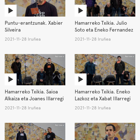
Puntu-erantzunak. Xabier
Hamarreko Txikia. Julio
Silveira
Soto eta Eneko Fernandez
2021-11-28 Iruñea
2021-11-28 Iruñea
Hamarreko Txikia. Saioa
Hamarreko Txikia. Eneko
Alkaiza eta Joanes Illarregi
Lazkoz eta Xabat Illarregi
2021-11-28 Iruñea
2021-11-28 Iruñea