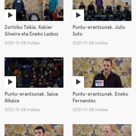
Zortziko Txikia. Xabier
Puntu-erantzunak. Julio
Silveira eta Eneko Lazkoz
Soto
2021-11-28 Iruñea
2021-11-28 Iruñea
Puntu-erantzunak. Saioa
Puntu-erantzunak. Eneko
Alkaiza
Fernandez
2021-11-28 Iruñea
2021-11-28 Iruñea