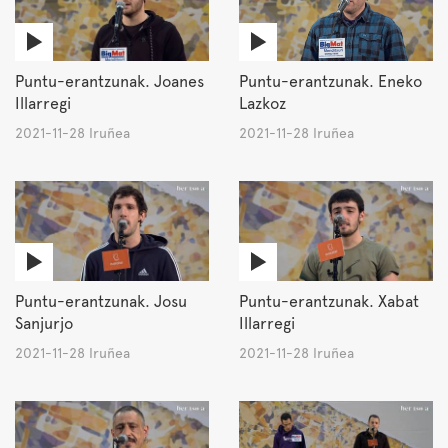
Puntu-erantzunak. Joanes
Puntu-erantzunak. Eneko
Illarregi
Lazkoz
2021-11-28 Iruñea
2021-11-28 Iruñea
Puntu-erantzunak. Josu
Puntu-erantzunak. Xabat
Sanjurjo
Illarregi
2021-11-28 Iruñea
2021-11-28 Iruñea