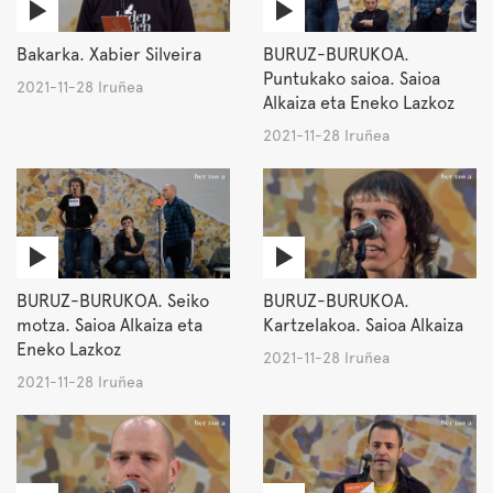
Bakarka. Xabier Silveira
BURUZ-BURUKOA.
Puntukako saioa. Saioa
2021-11-28 Iruñea
Alkaiza eta Eneko Lazkoz
2021-11-28 Iruñea
BURUZ-BURUKOA. Seiko
BURUZ-BURUKOA.
motza. Saioa Alkaiza eta
Kartzelakoa. Saioa Alkaiza
Eneko Lazkoz
2021-11-28 Iruñea
2021-11-28 Iruñea