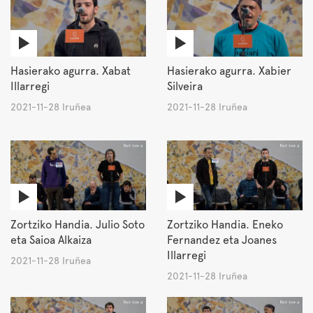
Hasierako agurra. Xabat
Hasierako agurra. Xabier
Illarregi
Silveira
2021-11-28 Iruñea
2021-11-28 Iruñea
Zortziko Handia. Julio Soto
Zortziko Handia. Eneko
eta Saioa Alkaiza
Fernandez eta Joanes
Illarregi
2021-11-28 Iruñea
2021-11-28 Iruñea