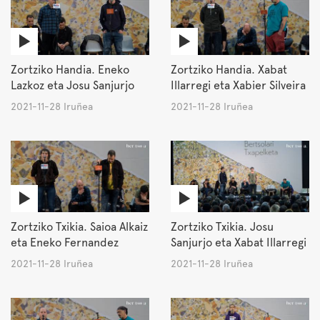
Zortziko Handia. Eneko
Zortziko Handia. Xabat
Lazkoz eta Josu Sanjurjo
Illarregi eta Xabier Silveira
2021-11-28 Iruñea
2021-11-28 Iruñea
Zortziko Txikia. Saioa Alkaiz
Zortziko Txikia. Josu
eta Eneko Fernandez
Sanjurjo eta Xabat Illarregi
2021-11-28 Iruñea
2021-11-28 Iruñea