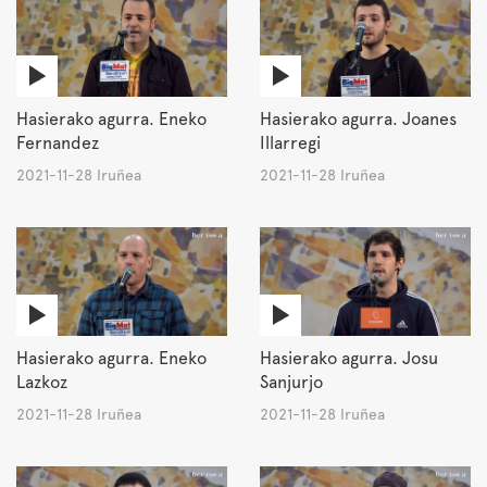
Hasierako agurra. Eneko
Hasierako agurra. Joanes
Fernandez
Illarregi
2021-11-28 Iruñea
2021-11-28 Iruñea
Hasierako agurra. Eneko
Hasierako agurra. Josu
Lazkoz
Sanjurjo
2021-11-28 Iruñea
2021-11-28 Iruñea