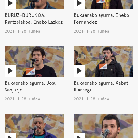
BURUZ-BURUKOA.
Bukaerako agurra. Eneko
Kartzelakoa. Eneko Lazkoz
Fernandez
2021-11-28 Iruñea
2021-11-28 Iruñea
Bukaerako agurra. Josu
Bukaerako agurra. Xabat
Sanjurjo
Illarregi
2021-11-28 Iruñea
2021-11-28 Iruñea