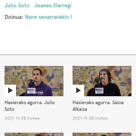
Julio Soto
Joanes Illarregi
Doinua:
Nere senarrarekin I
Hasierako agurra. Julio
Hasierako agurra. Saioa
Soto
Alkaiza
2021-11-28 Iruñea
2021-11-28 Iruñea