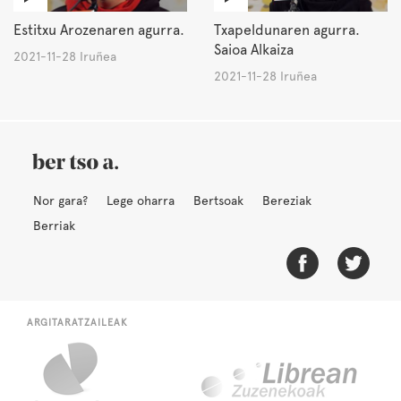
Estitxu Arozenaren agurra.
Txapeldunaren agurra.
Saioa Alkaiza
2021-11-28 Iruñea
2021-11-28 Iruñea
Nor gara?
Lege oharra
Bertsoak
Bereziak
Berriak
ARGITARATZAILEAK