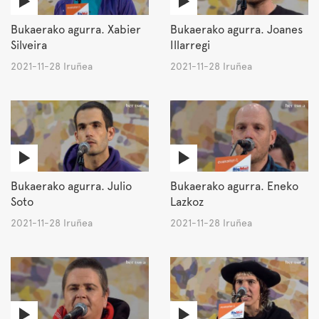
Bukaerako agurra. Xabier
Bukaerako agurra. Joanes
Silveira
Illarregi
2021-11-28 Iruñea
2021-11-28 Iruñea
Bukaerako agurra. Julio
Bukaerako agurra. Eneko
Soto
Lazkoz
2021-11-28 Iruñea
2021-11-28 Iruñea