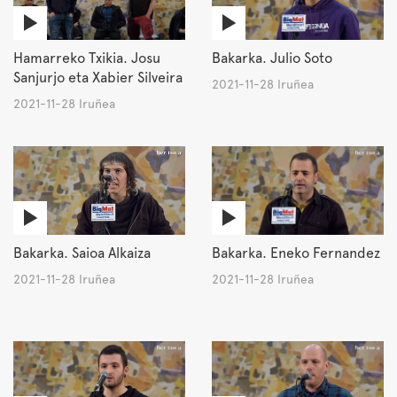
Hamarreko Txikia. Josu
Bakarka. Julio Soto
Sanjurjo eta Xabier Silveira
2021-11-28 Iruñea
2021-11-28 Iruñea
Bakarka. Saioa Alkaiza
Bakarka. Eneko Fernandez
2021-11-28 Iruñea
2021-11-28 Iruñea