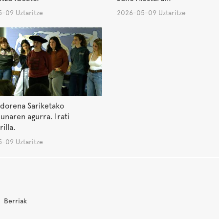
-09 Uztaritze
2026-05-09 Uztaritze
dorena Sariketako
unaren agurra. Irati
illa.
-09 Uztaritze
Berriak