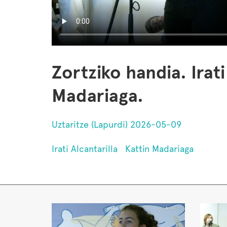
Zortziko handia. Irati
Madariaga.
Uztaritze (Lapurdi) 2026-05-09
Irati Alcantarilla
Kattin Madariaga