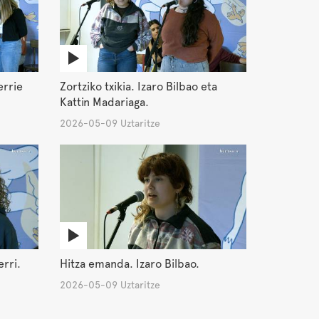
errie
Zortziko txikia. Izaro Bilbao eta
Kattin Madariaga.
2026-05-09 Uztaritze
rri.
Hitza emanda. Izaro Bilbao.
2026-05-09 Uztaritze