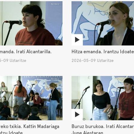
manda. Irati Alcantarilla.
Hitza emanda. Irantzu Idoate
-09 Uztaritze
2026-05-09 Uztaritze
ko txikia. Kattin Madariaga
Buruz burukoa. Irati Alcantari
ntzu Idoate.
June Aiestaran.