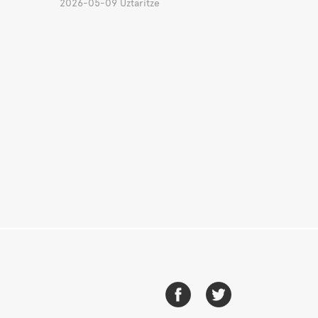
2026-05-09 Uztaritze