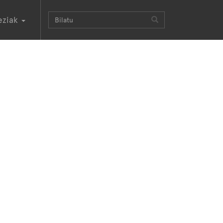
eziak