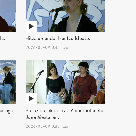
la.
Hitza emanda. Irantzu Idoate.
2026-05-09 Uztaritze
ariaga
Buruz burukoa. Irati Alcantarilla eta
June Aiestaran.
2026-05-09 Uztaritze