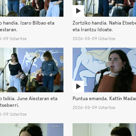
o handia. Izaro Bilbao eta
Zortziko handia. Nahia Etxeb
estaran.
eta Irantzu Idoate.
-09 Uztaritze
2026-05-09 Uztaritze
o txikia. June Aiestaran eta
Puntua emanda. Kattin Madar
txeberri.
2026-05-09 Uztaritze
-09 Uztaritze