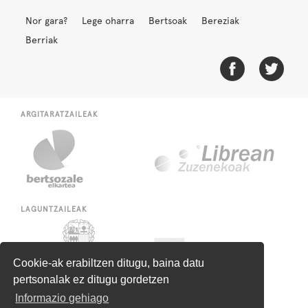
Nor gara?
Lege oharra
Bertsoak
Bereziak
Berriak
ARGITARATZAILEAK
LAGUNTZAILEAK
Cookie-ak erabiltzen ditugu, baina datu
pertsonalak ez ditugu gordetzen
Informazio gehiago