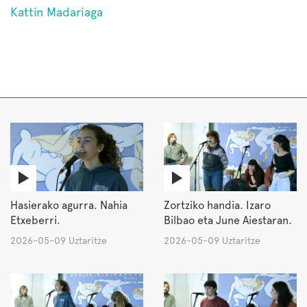
Kattin Madariaga
Hasierako agurra. Nahia
Zortziko handia. Izaro
Etxeberri.
Bilbao eta June Aiestaran.
2026-05-09 Uztaritze
2026-05-09 Uztaritze