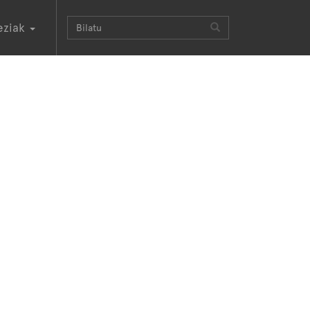
eziak