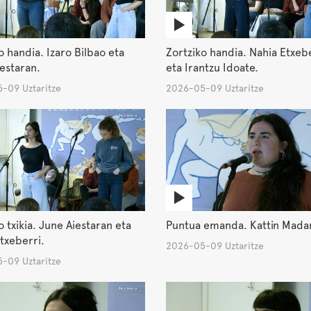
o handia. Izaro Bilbao eta
Zortziko handia. Nahia Etxeb
estaran.
eta Irantzu Idoate.
-09 Uztaritze
2026-05-09 Uztaritze
o txikia. June Aiestaran eta
Puntua emanda. Kattin Madar
txeberri.
2026-05-09 Uztaritze
-09 Uztaritze