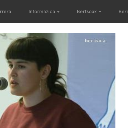
rrera
Informazioa
Bertsoak
Ber