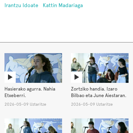
Irantzu Idoate
Kattin Madariaga
Hasierako agurra. Nahia
Zortziko handia. Izaro
Etxeberri.
Bilbao eta June Aiestaran.
2026-05-09 Uztaritze
2026-05-09 Uztaritze