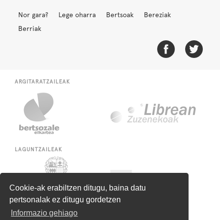
Nor gara?
Lege oharra
Bertsoak
Bereziak
Berriak
ARGITARATZAILEAK
LAGUNTZAILEAK
Cookie-ak erabiltzen ditugu, baina datu
pertsonalak ez ditugu gordetzen
Informazio gehiago