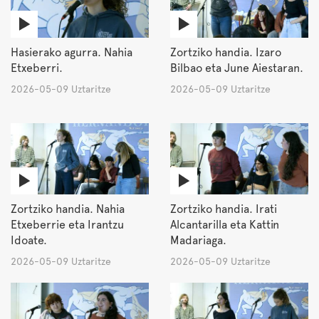
Hasierako agurra. Nahia
Zortziko handia. Izaro
Etxeberri.
Bilbao eta June Aiestaran.
2026-05-09 Uztaritze
2026-05-09 Uztaritze
Zortziko handia. Nahia
Zortziko handia. Irati
Etxeberrie eta Irantzu
Alcantarilla eta Kattin
Idoate.
Madariaga.
2026-05-09 Uztaritze
2026-05-09 Uztaritze