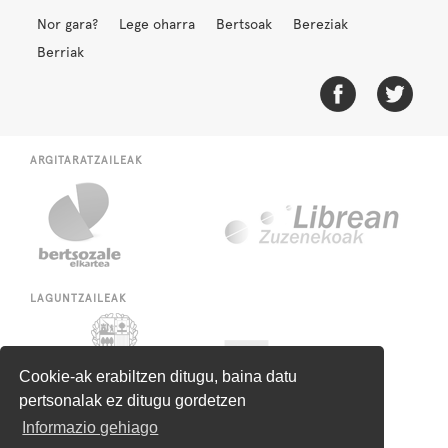
Nor gara?
Lege oharra
Bertsoak
Bereziak
Berriak
ARGITARATZAILEAK
LAGUNTZAILEAK
Cookie-ak erabiltzen ditugu, baina datu
pertsonalak ez ditugu gordetzen
Informazio gehiago