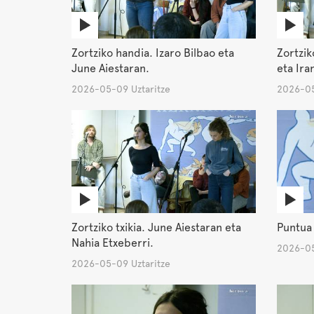
Zortziko handia. Izaro Bilbao eta
Zortzik
June Aiestaran.
eta Ira
2026-05-09 Uztaritze
2026-05
Zortziko txikia. June Aiestaran eta
Puntua
Nahia Etxeberri.
2026-05
2026-05-09 Uztaritze