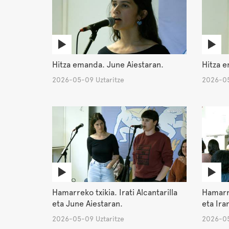
Hitza emanda. June Aiestaran.
Hitza e
2026-05-09 Uztaritze
2026-05
Hamarreko txikia. Irati Alcantarilla
Hamarre
eta June Aiestaran.
eta Ira
2026-05-09 Uztaritze
2026-05