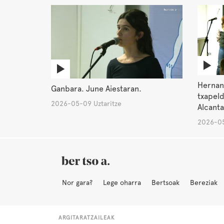
Hernan
Ganbara. June Aiestaran.
txapeld
2026-05-09 Uztaritze
Alcantar
2026-05
Nor gara?
Lege oharra
Bertsoak
Bereziak
ARGITARATZAILEAK