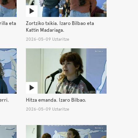
illa eta
Zortziko txikia. Izaro Bilbao eta
Kattin Madariaga.
2026-05-09 Uztaritze
rri.
Hitza emanda. Izaro Bilbao.
2026-05-09 Uztaritze