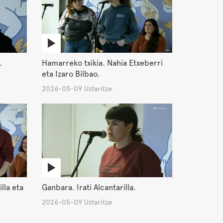
.
Hamarreko txikia. Nahia Etxeberri
eta Izaro Bilbao.
2026-05-09 Uztaritze
lla eta
Ganbara. Irati Alcantarilla.
2026-05-09 Uztaritze