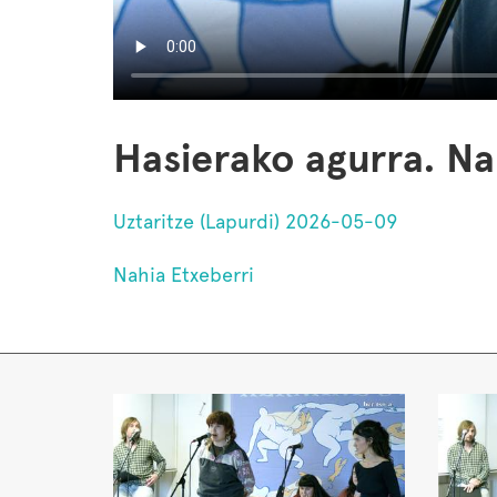
Hasierako agurra. Na
Uztaritze (Lapurdi) 2026-05-09
Nahia Etxeberri