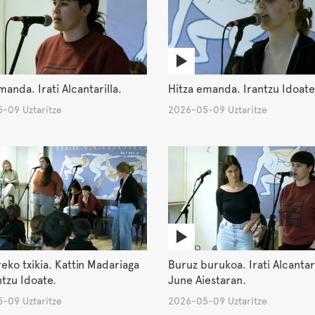
manda. Irati Alcantarilla.
Hitza emanda. Irantzu Idoate
-09 Uztaritze
2026-05-09 Uztaritze
ko txikia. Kattin Madariaga
Buruz burukoa. Irati Alcantari
ntzu Idoate.
June Aiestaran.
-09 Uztaritze
2026-05-09 Uztaritze