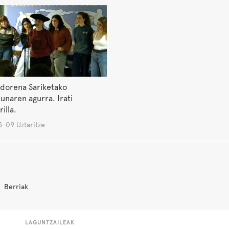
dorena Sariketako
unaren agurra. Irati
illa.
-09 Uztaritze
Berriak
LAGUNTZAILEAK