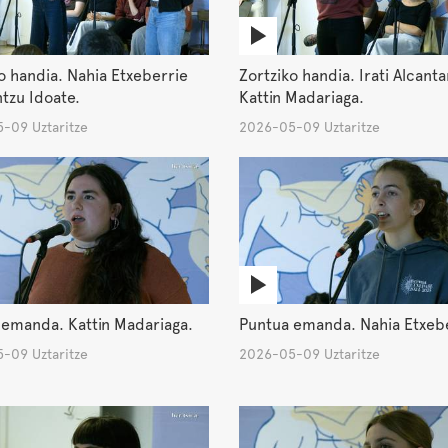
o handia. Nahia Etxeberrie
Zortziko handia. Irati Alcantar
ntzu Idoate.
Kattin Madariaga.
-09 Uztaritze
2026-05-09 Uztaritze
 emanda. Kattin Madariaga.
Puntua emanda. Nahia Etxebe
-09 Uztaritze
2026-05-09 Uztaritze