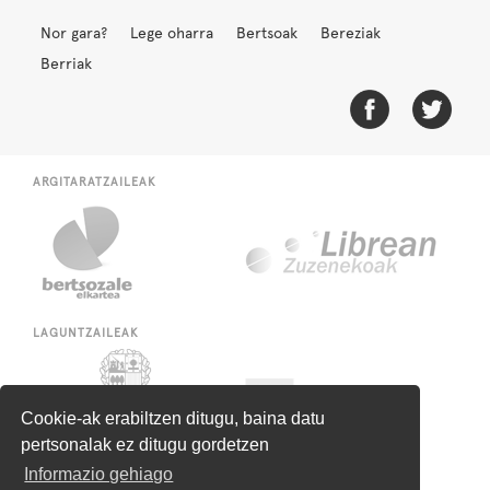
Nor gara?
Lege oharra
Bertsoak
Bereziak
Berriak
ARGITARATZAILEAK
LAGUNTZAILEAK
Cookie-ak erabiltzen ditugu, baina datu
pertsonalak ez ditugu gordetzen
Informazio gehiago