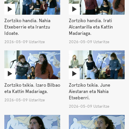
Zortziko handia. Nahia
Zortziko handia. Irati
Etxeberrie eta Irantzu
Alcantarilla eta Kattin
Idoate.
Madariaga.
2026-05-09 Uztaritze
2026-05-09 Uztaritze
Zortziko txikia. Izaro Bilbao
Zortziko txikia. June
eta Kattin Madariaga.
Aiestaran eta Nahia
Etxeberri.
2026-05-09 Uztaritze
2026-05-09 Uztaritze