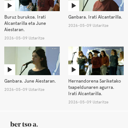
Buruz burukoa. Irati
Ganbara. Irati Alcantarilla.
Alcantarilla eta June
2026-05-09 Uztaritze
Aiestaran.
2026-05-09 Uztaritze
Ganbara. June Aiestaran.
Hernandorena Sariketako
txapeldunaren agurra.
2026-05-09 Uztaritze
Irati Alcantarilla.
2026-05-09 Uztaritze