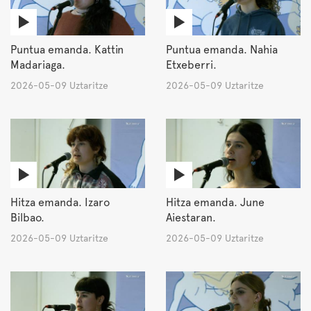
Puntua emanda. Kattin
Puntua emanda. Nahia
Madariaga.
Etxeberri.
2026-05-09 Uztaritze
2026-05-09 Uztaritze
Hitza emanda. Izaro
Hitza emanda. June
Bilbao.
Aiestaran.
2026-05-09 Uztaritze
2026-05-09 Uztaritze