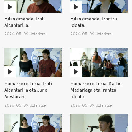
Hitza emanda. Irati
Hitza emanda. Irantzu
Alcantarilla.
Idoate.
2026-05-09 Uztaritze
2026-05-09 Uztaritze
Hamarreko txikia. Irati
Hamarreko txikia. Kattin
Alcantarilla eta June
Madariaga eta Irantzu
Aiestaran.
Idoate.
2026-05-09 Uztaritze
2026-05-09 Uztaritze