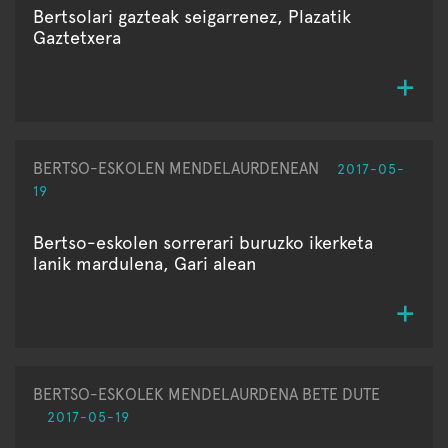
Bertsolari gazteak seigarrenez, Plazatik
Gaztetxera
BERTSO-ESKOLEN MENDELAURDENEAN
2017-05-
19
Bertso-eskolen sorrerari buruzko ikerketa
lanik mardulena, Gari alean
BERTSO-ESKOLEK MENDELAURDENA BETE DUTE
2017-05-19