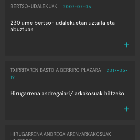
BERTSO-UDALEKUAK
2007-07-03
230 ume bertso- udalekuetan uztaila eta
abuztuan
TXIRRITAREN BASTOIA BERRIRO PLAZARA
2017-05-
19
Hirugarrena andregaiari/ arkakosuak hiltzeko
HIRUGARRENA ANDREGAIAREN/ARKAKOSUAK