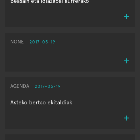
Beasain eta Idiazabal aurrerako
NONE
2017-05-19
AGENDA
2017-05-19
Asteko bertso ekitaldiak