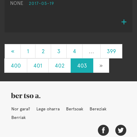
NONE
2017-05-19
«
1
2
3
4
...
399
400
401
402
403
»
Nor gara?
Lege oharra
Bertsoak
Bereziak
Berriak