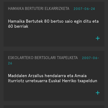
HAMAIKA BERTUTERI ELKARRIZKETA
2007-06-24
Hamaika Bertutek 80 bertso saio egin ditu eta
60 berriak
ESKOLARTEKO BERTSOLARI TXAPELKETA
2007-06-
26
Maddalen Arzallus hendaiarra eta Amaia
Iturriotz urretxuarra Euskal Herriko txapeldun