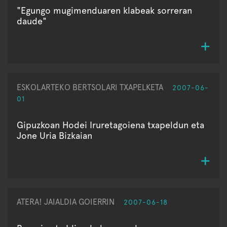
"Egungo mugimenduaren klabeak sorreran
daude"
ESKOLARTEKO BERTSOLARI TXAPELKETA
2007-06-
01
Gipuzkoan Hodei Iruretagoiena txapeldun eta
Jone Uria Bizkaian
ATERA! JAIALDIA GOIERRIN
2007-06-18