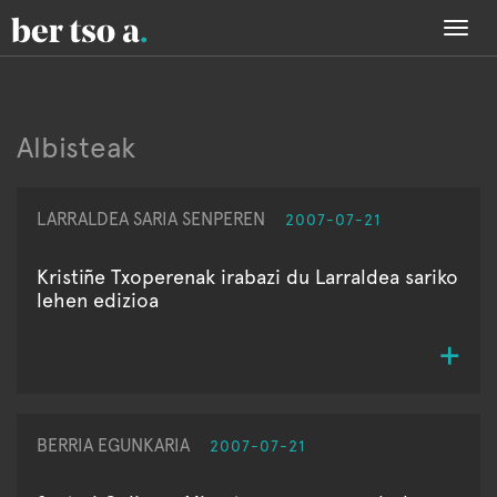
Togg
navi
Albisteak
LARRALDEA SARIA SENPEREN
2007-07-21
Kristiñe Txoperenak irabazi du Larraldea sariko
lehen edizioa
BERRIA EGUNKARIA
2007-07-21