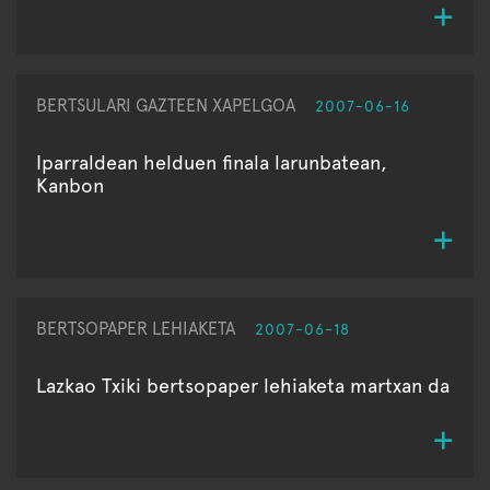
BERTSULARI GAZTEEN XAPELGOA
2007-06-16
Iparraldean helduen finala larunbatean,
Kanbon
BERTSOPAPER LEHIAKETA
2007-06-18
Lazkao Txiki bertsopaper lehiaketa martxan da