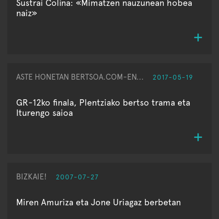
Sustrai Colina: «Mimatzen nauzunean hobea
naiz»
ASTE HONETAN BERTSOA.COM-EN...
2017-05-19
GR-12ko finala, Plentziako bertso trama eta
Iturengo saioa
BIZKAIE!
2007-07-27
Miren Amuriza eta Jone Uriagaz berbetan