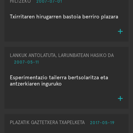
HILTZEKO
2007-07-01
Txirritaren hirugarren bastoia berriro plazara
LANKUK ANTOLATUTA, LARUNBATEAN HASIKO DA
2007-05-11
Esperimentazio tailerra bertsolaritza eta
antzerkiaren inguruko
PLAZATIK GAZTETXERA TXAPELKETA
2017-05-19