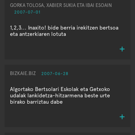
GORKA TOLOSA, XABIER SUKIA ETA IBAI ESOAIN
2007-07-01
1,2,3... Inaxito! bide berria irekitzen bertsoa
eta antzerkiaren lotuta
BIZKAIE.BIZ
2007-06-28
Algortako Bertsolari Eskolak eta Getxoko
udalak lankidetza-hitzarmena beste urte
birako barriztau dabe