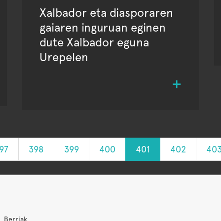
Xalbador eta diasporaren
gaiaren inguruan eginen
dute Xalbador eguna
Urepelen
97
398
399
400
401
402
40
Berriak