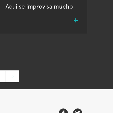
Aquí se improvisa mucho
3
»