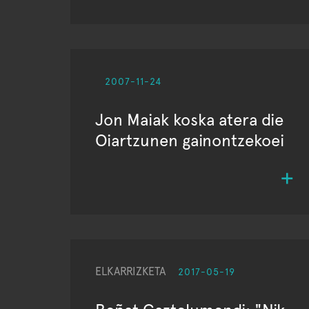
2007-11-24
Jon Maiak koska atera die
Oiartzunen gainontzekoei
ELKARRIZKETA
2017-05-19