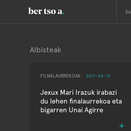
Sa
Albisteak
FILNALAURREKOAK
2017-05-19
Jexux Mari Irazuk irabazi
du lehen finalaurrekoa eta
bigarren Unai Agirre