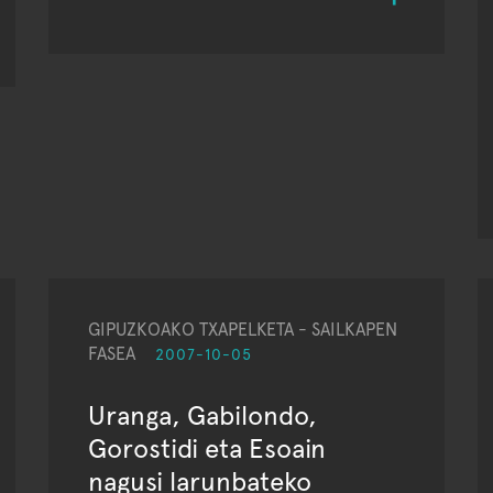
GIPUZKOAKO TXAPELKETA - SAILKAPEN
FASEA
2007-10-05
Uranga, Gabilondo,
Gorostidi eta Esoain
nagusi larunbateko