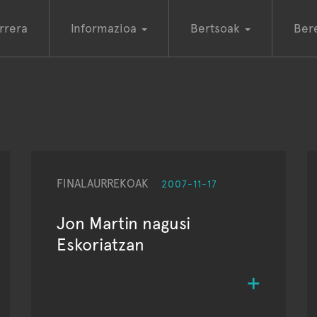
rrera
Informazioa
Bertsoak
Ber
FINALAURREKOAK
2007-11-17
Jon Martin nagusi
Eskoriatzan