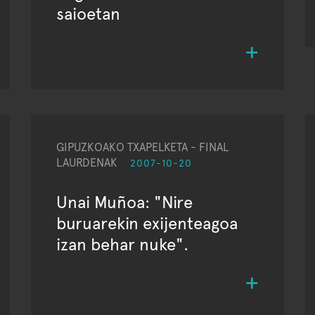
saioetan
GIPUZKOAKO TXAPELKETA - FINAL
LAURDENAK
2007-10-20
Unai Muñoa: "Nire
buruarekin exijenteagoa
izan behar nuke".