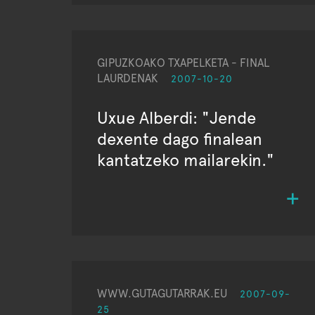
GIPUZKOAKO TXAPELKETA - FINAL
LAURDENAK
2007-10-20
Uxue Alberdi: "Jende
dexente dago finalean
kantatzeko mailarekin."
WWW.GUTAGUTARRAK.EU
2007-09-
25