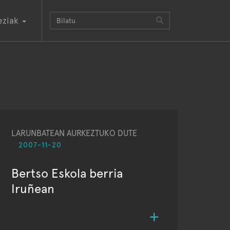
eziak
LARUNBATEAN AURKEZTUKO DUTE
2007-11-20
Bertso Eskola berria
Iruñean