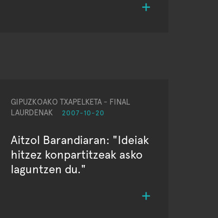
GIPUZKOAKO TXAPELKETA - FINAL
LAURDENAK
2007-10-20
Aitzol Barandiaran: "Ideiak
hitzez konpartitzeak asko
laguntzen du."