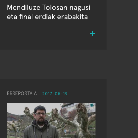
Mendiluze Tolosan nagusi
eta final erdiak erabakita
ERREPORTAIA
2017-05-19