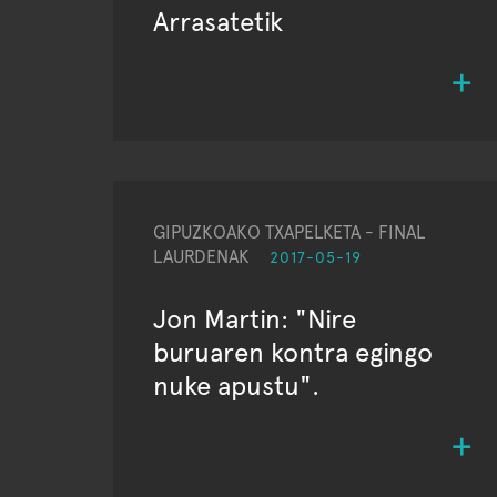
Arrasatetik
GIPUZKOAKO TXAPELKETA - FINAL
LAURDENAK
2017-05-19
Jon Martin: "Nire
buruaren kontra egingo
nuke apustu".