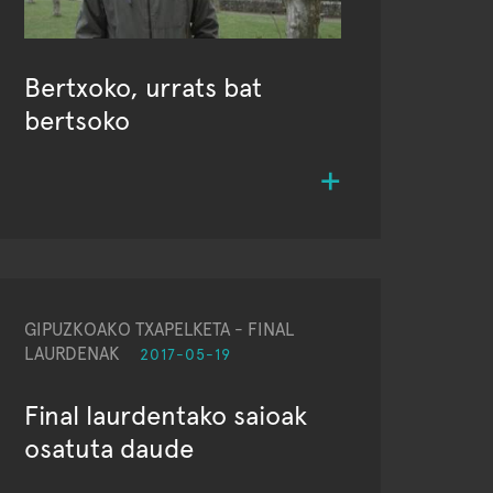
Bertxoko, urrats bat
bertsoko
GIPUZKOAKO TXAPELKETA - FINAL
LAURDENAK
2017-05-19
Final laurdentako saioak
osatuta daude