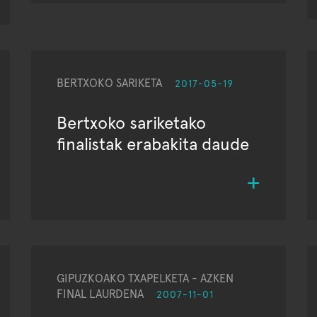
BERTXOKO SARIKETA
2017-05-19
Bertxoko sariketako
finalistak erabakita daude
GIPUZKOAKO TXAPELKETA - AZKEN
FINAL LAURDENA
2007-11-01