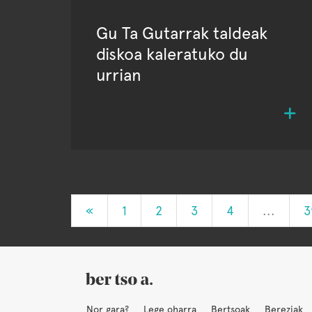
Gu Ta Gutarrak taldeak
diskoa kaleratuko du
urrian
«
1
2
3
4
...
3
Nor gara?
Lege oharra
Bertsoak
Bereziak