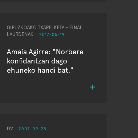
GIPUZKOAKO TXAPELKETA - FINAL
LAURDENAK
2017-05-19
Amaia Agirre: "Norbere
konfidantzan dago
ehuneko handi bat."
DV
2007-09-25