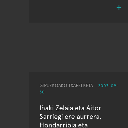
GIPUZKOAKO TXAPELKETA
2007-09-
30
Iñaki Zelaia eta Aitor
Sarriegi ere aurrera,
Hondarribia eta