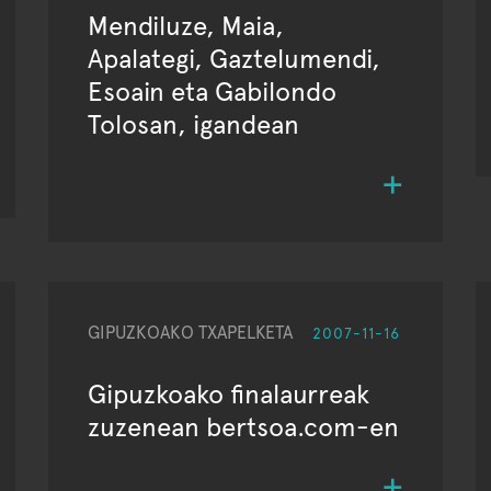
Mendiluze, Maia,
Apalategi, Gaztelumendi,
Esoain eta Gabilondo
Tolosan, igandean
GIPUZKOAKO TXAPELKETA
2007-11-16
Gipuzkoako finalaurreak
zuzenean bertsoa.com-en