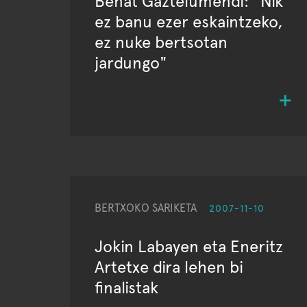
Beñat Gaztelumendi: "Nik
ez banu ezer eskaintzeko,
ez nuke bertsotan
jardungo"
BERTXOKO SARIKETA
2007-11-10
Jokin Labayen eta Eneritz
Artetxe dira lehen bi
finalistak