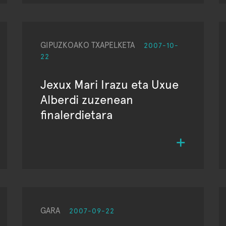
GIPUZKOAKO TXAPELKETA
2007-10-
22
Jexux Mari Irazu eta Uxue
Alberdi zuzenean
finalerdietara
GARA
2007-09-22