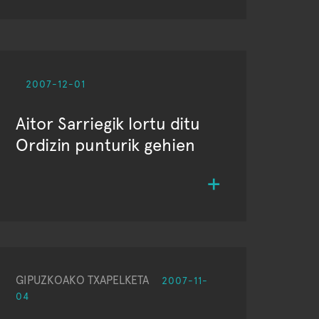
2007-12-01
Aitor Sarriegik lortu ditu
Ordizin punturik gehien
GIPUZKOAKO TXAPELKETA
2007-11-
04