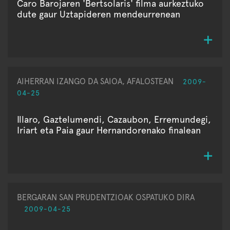
Caro Barojaren 'Bertsolaris' filma aurkeztuko
dute gaur Uztapideren mendeurrenean
AIHERRAN IZANGO DA SAIOA, AFALOSTEAN
2009-
04-25
Illaro, Gaztelumendi, Cazaubon, Erremundegi,
Iriart eta Paia gaur Hernandorenako finalean
BERGARAN SAN PRUDENTZIOAK OSPATUKO DIRA
2009-04-25