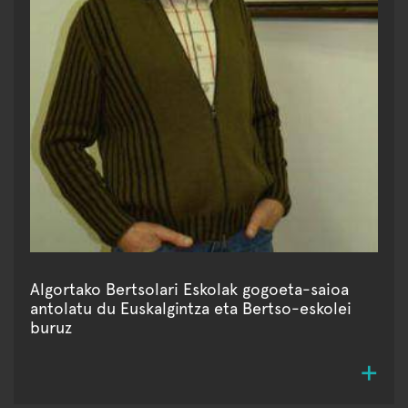
Algortako Bertsolari Eskolak gogoeta-saioa
antolatu du Euskalgintza eta Bertso-eskolei
buruz