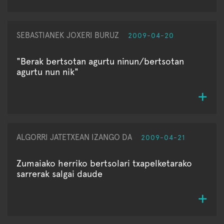
SEBASTIANEK JOXERI BURUZ
2009-04-20
"Berak bertsotan agurtu ninun/bertsotan
agurtu nun nik"
ALGORRI JATETXEAN IZANGO DA
2009-04-21
Zumaiako herriko bertsolari txapelketarako
sarrerak salgai daude