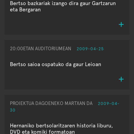
Bertso bazkariak izango dira gaur Gartzarun
eta Bergaran
20:00ETAN AUDITORIUMEAN
2009-04-25
Bertso saioa ospatuko da gaur Leioan
PROIEKTUA DAGOENEKO MARTXAN DA
2009-04-
30
Hernaniko bertsolaritzaren historia liburu,
DVD eta komiki formatoan