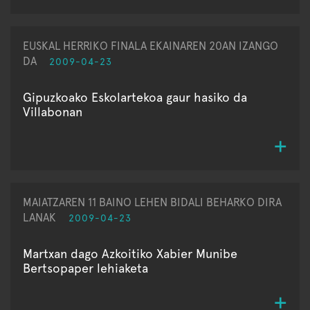
EUSKAL HERRIKO FINALA EKAINAREN 20AN IZANGO
DA
2009-04-23
Gipuzkoako Eskolartekoa gaur hasiko da
Villabonan
MAIATZAREN 11 BAINO LEHEN BIDALI BEHARKO DIRA
LANAK
2009-04-23
Martxan dago Azkoitiko Xabier Munibe
Bertsopaper lehiaketa