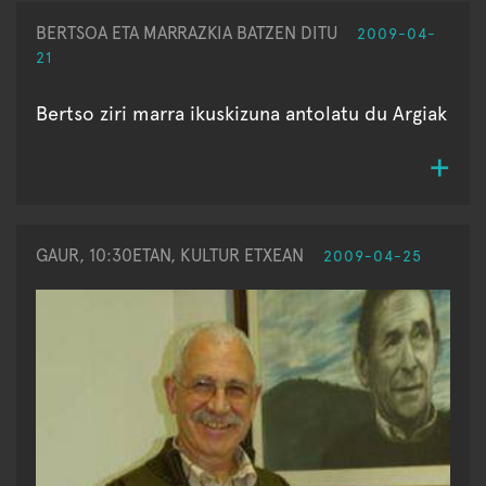
BERTSOA ETA MARRAZKIA BATZEN DITU
2009-04-
21
Bertso ziri marra ikuskizuna antolatu du Argiak
GAUR, 10:30ETAN, KULTUR ETXEAN
2009-04-25