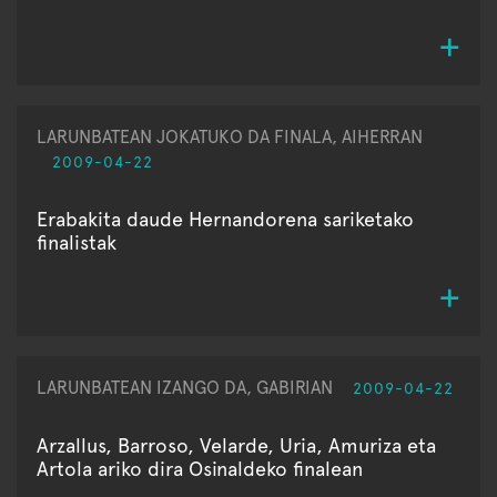
LARUNBATEAN JOKATUKO DA FINALA, AIHERRAN
2009-04-22
Erabakita daude Hernandorena sariketako
finalistak
LARUNBATEAN IZANGO DA, GABIRIAN
2009-04-22
Arzallus, Barroso, Velarde, Uria, Amuriza eta
Artola ariko dira Osinaldeko finalean