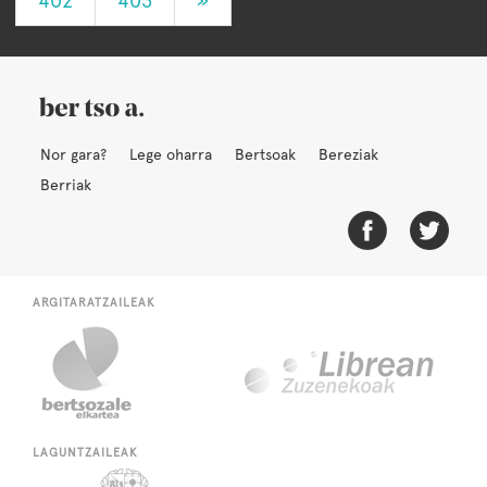
402
403
»
Nor gara?
Lege oharra
Bertsoak
Bereziak
Berriak
ARGITARATZAILEAK
LAGUNTZAILEAK