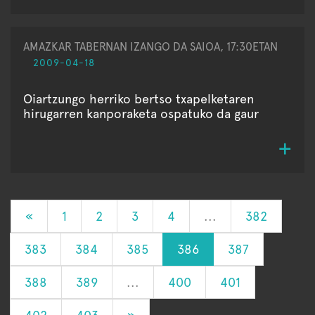
AMAZKAR TABERNAN IZANGO DA SAIOA, 17:30ETAN
2009-04-18
Oiartzungo herriko bertso txapelketaren
hirugarren kanporaketa ospatuko da gaur
«
1
2
3
4
...
382
383
384
385
386
387
388
389
...
400
401