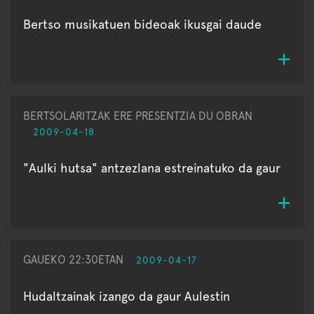
Bertso musikatuen bideoak ikusgai daude
BERTSOLARITZAK ERE PRESENTZIA DU OBRAN
2009-04-18
"Aulki hutsa" antzezlana estreinatuko da gaur
GAUEKO 22:30ETAN
2009-04-17
Hudaltzainak izango da gaur Aulestin