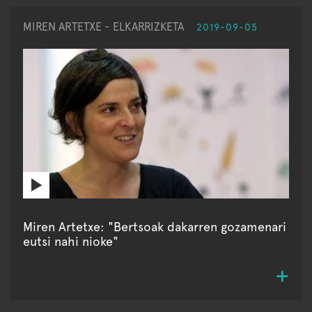
MIREN ARTETXE - ELKARRIZKETA
2019-09-05
Miren Artetxe: "Bertsoak dakarren gozamenari
eutsi nahi nioke"