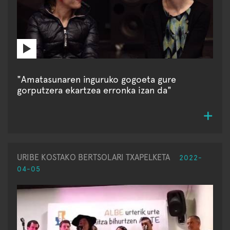
"Amatasunaren inguruko gogoeta gure
gorputzera ekartzea erronka izan da"
URIBE KOSTAKO BERTSOLARI TXAPELKETA
2022-
04-05