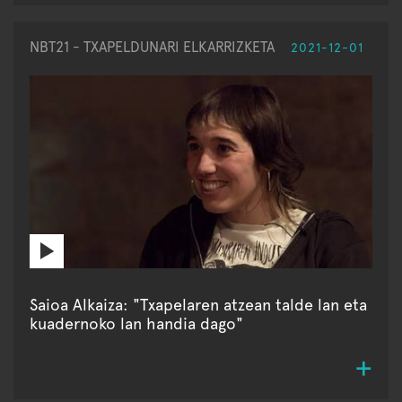
NBT21 - TXAPELDUNARI ELKARRIZKETA
2021-12-01
Saioa Alkaiza: "Txapelaren atzean talde lan eta
kuadernoko lan handia dago"