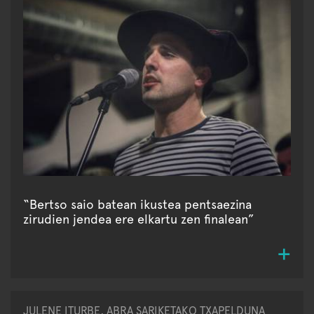
“Bertso saio batean ikustea pentsaezina
zirudien jendea ere elkartu zen finalean”
JULENE ITURBE, ABRA SARIKETAKO TXAPELDUNA