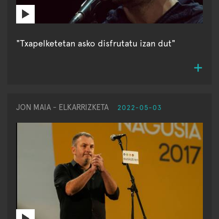
"Txapelketetan asko disfrutatu izan dut"
JON MAIA - ELKARRIZKETA
2022-05-03