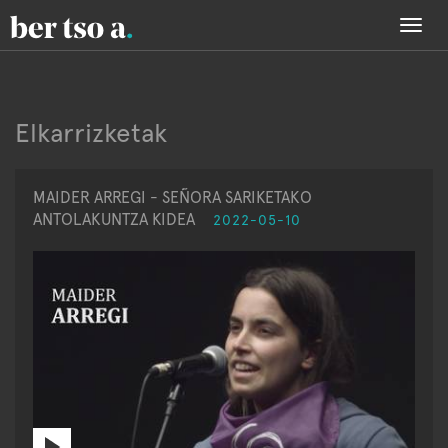
Togg
navi
Elkarrizketak
MAIDER ARREGI - SEÑORA SARIKETAKO
ANTOLAKUNTZA KIDEA
2022-05-10