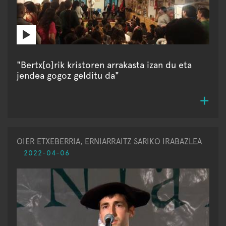
"Bertx[o]rik kristoren arrakasta izan du eta
jendea gogoz gelditu da"
OIER ETXEBERRIA, ERNIARRAITZ SARIKO IRABAZLEA
2022-04-06