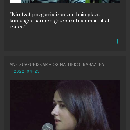
"Niretzat pozgarria izan zen hain plaza
kontsagratuari ere geure ikutua eman ahal
izatea"
ANE ZUAZUBISKAR - OSINALDEKO IRABAZLEA
2022-04-25