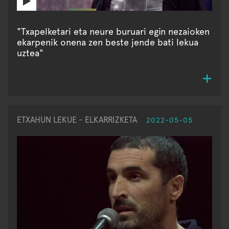
"Txapelketari eta neure buruari egin nezaioken
ekarpenik onena zen beste jende bati lekua
uztea"
ETXAHUN LEKUE - ELKARRIZKETA
2022-05-05