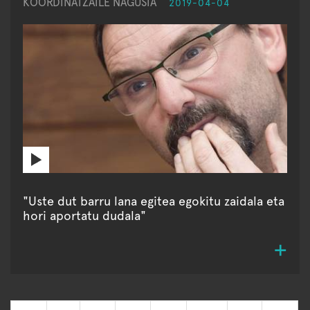
KOORDINATZAILE NAGUSIA
2019-04-04
"Uste dut barru lana egitea egokitu zaidala eta
hori aportatu dudala"