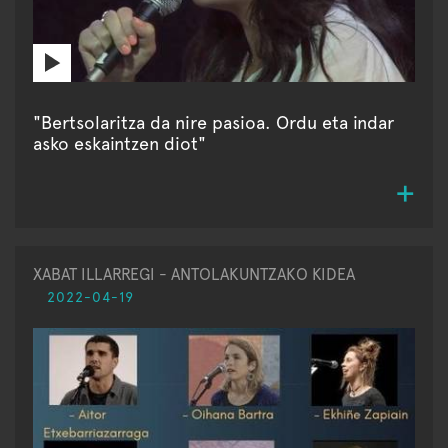
"Bertsolaritza da nire pasioa. Ordu eta indar
asko eskaintzen diot"
XABAT ILLARREGI - ANTOLAKUNTZAKO KIDEA
2022-04-19