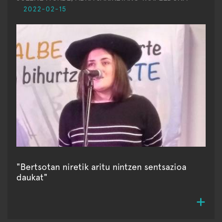
2022-02-15
"Bertsotan niretik aritu nintzen sentsazioa
daukat"