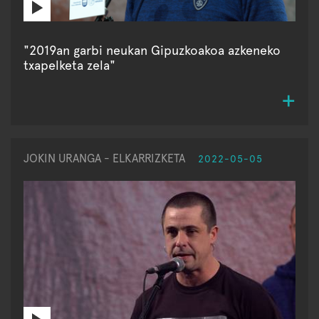
"2019an garbi neukan Gipuzkoakoa azkeneko
txapelketa zela"
JOKIN URANGA - ELKARRIZKETA
2022-05-05