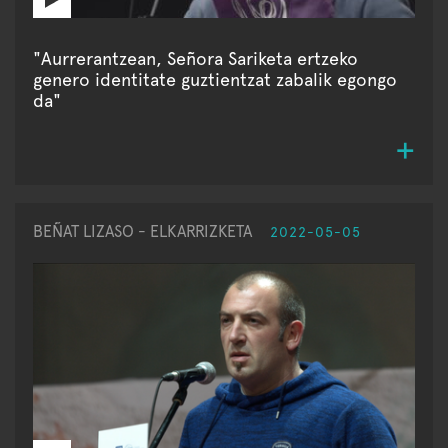
"Aurrerantzean, Señora Sariketa ertzeko
genero identitate guztientzat zabalik egongo
da"
BEÑAT LIZASO - ELKARRIZKETA
2022-05-05