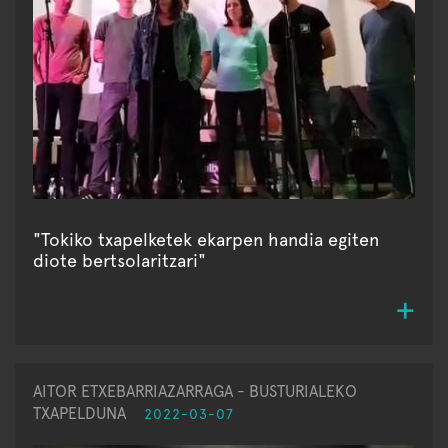
"Tokiko txapelketek ekarpen handia egiten
diote bertsolaritzari"
AITOR ETXEBARRIAZARRAGA - BUSTURIALEKO
TXAPELDUNA
2022-03-07