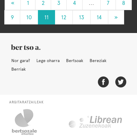
«
1
2
3
4
...
7
8
9
10
11
12
13
14
»
Nor gara?
Lege oharra
Bertsoak
Bereziak
Berriak
ARGITARATZAILEAK