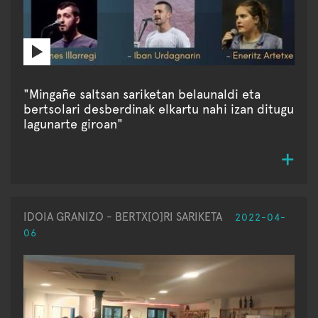
"Mingañe saltsan sariketan belaunaldi eta
bertsolari desberdinak elkartu nahi izan ditugu
lagunarte giroan"
IDOIA GRANIZO - BERTX[O]RI SARIKETA
2022-04-
06