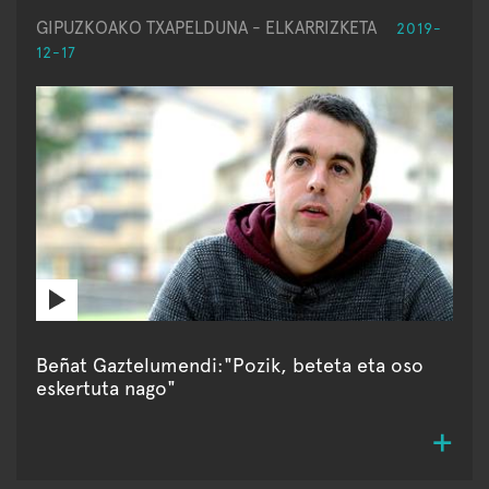
GIPUZKOAKO TXAPELDUNA - ELKARRIZKETA
2019-
12-17
Beñat Gaztelumendi:"Pozik, beteta eta oso
eskertuta nago"