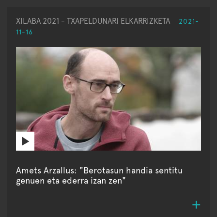
XILABA 2021 - TXAPELDUNARI ELKARRIZKETA
2021-
11-16
Amets Arzallus: "Berotasun handia sentitu
genuen eta ederra izan zen"