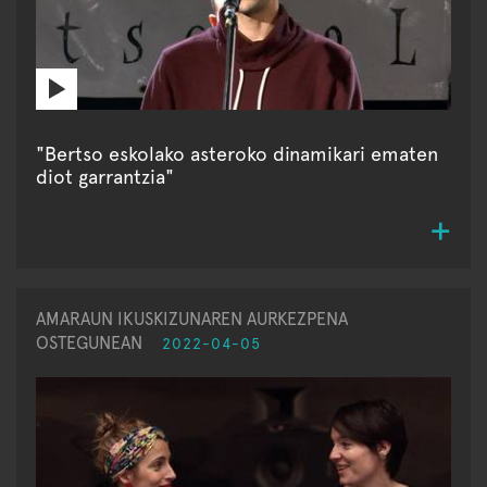
"Bertso eskolako asteroko dinamikari ematen
diot garrantzia"
AMARAUN IKUSKIZUNAREN AURKEZPENA
OSTEGUNEAN
2022-04-05