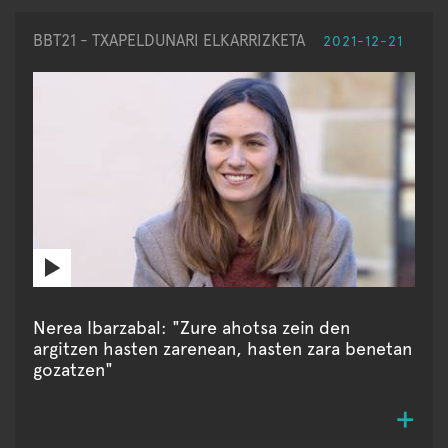
BBT21 - TXAPELDUNARI ELKARRIZKETA
2021-12-21
Nerea Ibarzabal: "Zure ahotsa zein den
argitzen hasten zarenean, hasten zara benetan
gozatzen"