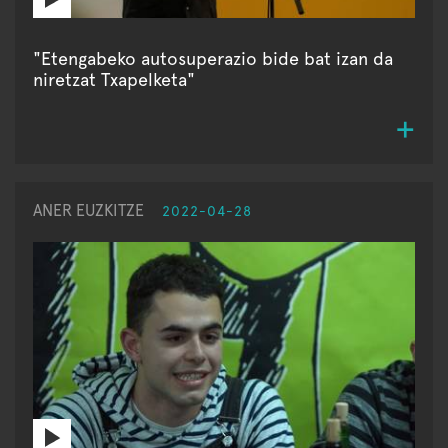
"Etengabeko autosuperazio bide bat izan da
niretzat Txapelketa"
ANER EUZKITZE
2022-04-28