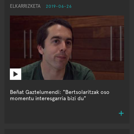
ELKARRIZKETA
2019-06-26
Beñat Gaztelumendi: "Bertsolaritzak oso
momentu interesgarria bizi du"