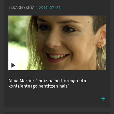
ELKARRIZKETA
2019-07-25
Alaia Martin: "Inoiz baino libreago eta
kontzienteago sentitzen naiz"